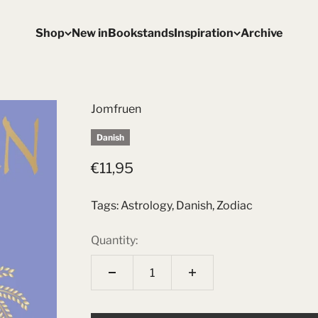
Shop
New in
Bookstands
Inspiration
Archive
Jomfruen
Danish
Sale price
€11,95
Tags:
Astrology
,
Danish
,
Zodiac
Quantity: