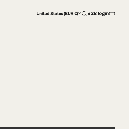
Open account pag
B2B login
United States (EUR €)
Open search
Open car