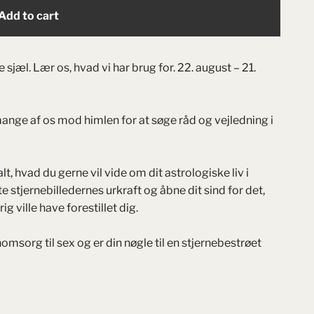
Add to cart
sjæl. Lær os, hvad vi har brug for. 22. august – 21.
ange af os mod himlen for at søge råd og vejledning i
, hvad du gerne vil vide om dit astrologiske liv i
stjernebilledernes urkraft og åbne dit sind for det,
g ville have forestillet dig.
nomsorg til sex og er din nøgle til en stjernebestrøet