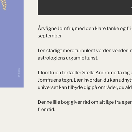
Årvågne Jomfru, med den klare tanke og frie 
september
I en stadigt mere turbulent verden vender m
astrologiens urgamle kunst.
I Jomfruen fortæller Stella Andromeda dig alt
Jomfruens tegn. Lær, hvordan du kan udnytte 
universet kan tilbyde dig på områder, du aldri
Denne lille bog giver råd om alt lige fra ege
fremtid.