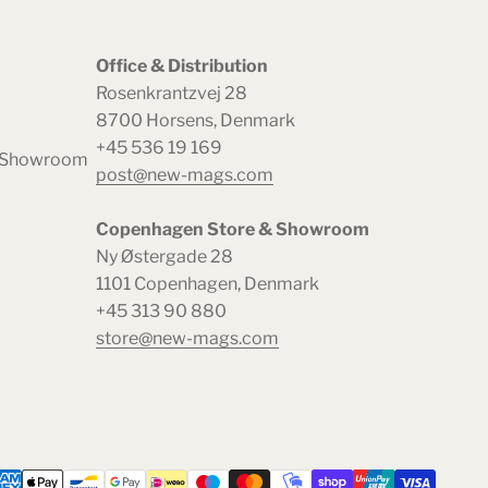
Office & Distribution
Rosenkrantzvej 28
8700 Horsens, Denmark
+45 536 19 169
& Showroom
post@new-mags.com
Copenhagen Store & Showroom
Ny Østergade 28
1101 Copenhagen, Denmark
+45 313 90 880
store@new-mags.com