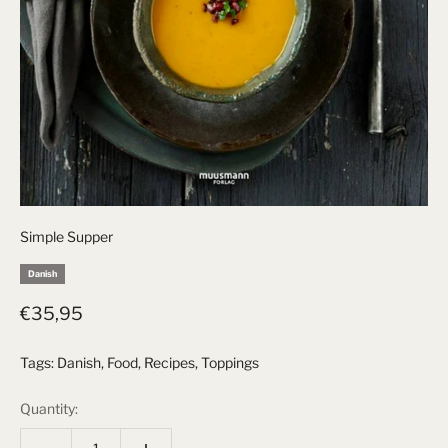
Simple Supper
Danish
Sale price
€35,95
Tags:
Danish
,
Food
,
Recipes
,
Toppings
Quantity: