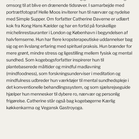
omsorg til at blive en drænende tidsrøver. I samarbejde med
portrætfotograf Helle Moos inviterer hun til nærvær og nydelse
med Simple Supper. Om forfatter Catherine Daverne er udlært
kok fra Kong Hans Kælder og har en fortid på forskellige
michelinrestauranter i London og København i begyndelsen af
halvfemserne. Hun har flere kropsterapeutiske uddannelser bag
sig og en livslang erfaring med spirituel praksis. Hun brænder for
mere grønt, mindre stress og ligestilling mellem fysisk og mental
sundhed. Som kogebogsforfatter inspirerer hun til
plantebaserede måltider og mindful madlavning
(mindfoodness), som forskningsunderviser i meditation og
mindfulness udbreder hun værktøjer til mental sundhedspleje i
det konventionelle behandlingssystem, og som sjælsrejseguide
hjælper hun mennesker til dybere ro, nærvær og personlig
frigørelse. Catherine står også bag kogebøgerne Kærlig
køkkenkarma og Vegansk Gastroyoga.