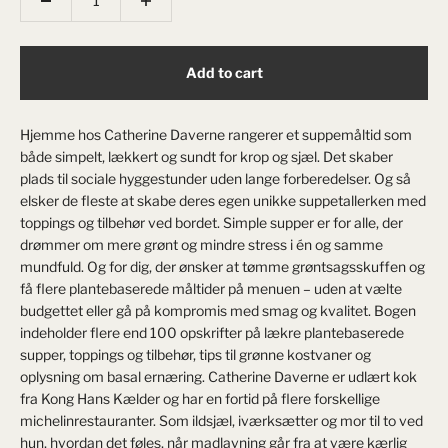
Add to cart
Hjemme hos Catherine Daverne rangerer et suppemåltid som
både simpelt, lækkert og sundt for krop og sjæl. Det skaber
plads til sociale hyggestunder uden lange forberedelser. Og så
elsker de fleste at skabe deres egen unikke suppetallerken med
toppings og tilbehør ved bordet. Simple supper er for alle, der
drømmer om mere grønt og mindre stress i én og samme
mundfuld. Og for dig, der ønsker at tømme grøntsagsskuffen og
få flere plantebaserede måltider på menuen – uden at vælte
budgettet eller gå på kompromis med smag og kvalitet. Bogen
indeholder flere end 100 opskrifter på lækre plantebaserede
supper, toppings og tilbehør, tips til grønne kostvaner og
oplysning om basal ernæring. Catherine Daverne er udlært kok
fra Kong Hans Kælder og har en fortid på flere forskellige
michelinrestauranter. Som ildsjæl, iværksætter og mor til to ved
hun, hvordan det føles, når madlavning går fra at være kærlig